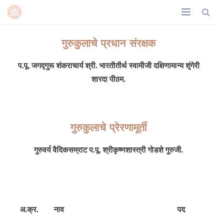
मुख्य पृष्ठ
गुरुकुलाचे प्रधान संरक्षक
गुरुकुल
प.पू. जगद्गुरू शंकराचार्य श्री. भारतीतीर्थ स्वामीजी दक्षिणामान्य शृंगेरी
शारदा पीठम.
विश्वस्त
संस्थेची कारकीर्द
गुरुकुलाचे प्रेरणामूर्ती
उपक्रम
गुरुवर्य वैदिकसम्राट प.पू. श्रीकृष्णशास्त्री गोडशे गुरुजी.
छायाचित्रे
संपर्क
गुरुकुलाचे विश्वस्त व कार्यकारिणी मंडळ
देणगी
अ.क्र.
नाव
पद