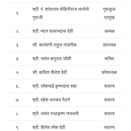
मराठी
श्री. पं. शांताराम मोहिनीराज भानोसे
गुरूकुल
१.
गुरूजी
प्रमुख
२.
श्री. मदन वल्लभदास देवी
अध्यक्ष
३.
सौ. कल्याणी राहुल गाडगीळ
उपाध्यक्ष
४.
श्री. जयंत बापुराव जोशी
सचिव
५.
सौ. कविता शैलेश देवी
कोषाध्यक्ष
६.
श्री. रमेशभाई कृष्णदास शहा
सदस्य
७.
श्री. महेश भास्कर पैठणे
सदस्य
८.
श्री. जयंत राधाकृष्ण गायधनी
सदस्य
९.
श्री. शैलेश रमेश देवी
सदस्य